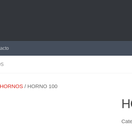
acto
OS
HORNOS
/ HORNO 100
H
Cate