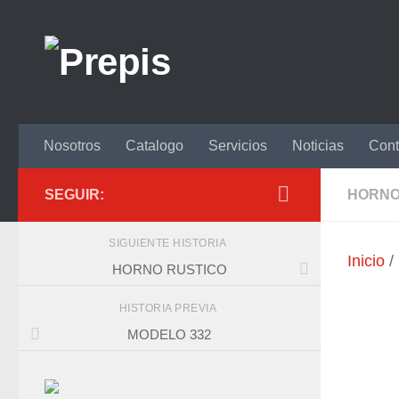
Saltar al contenido
Nosotros
Catalogo
Servicios
Noticias
Cont
SEGUIR:
HORN
SIGUIENTE HISTORIA
Inicio
/
HORNO RUSTICO
HISTORIA PREVIA
MODELO 332